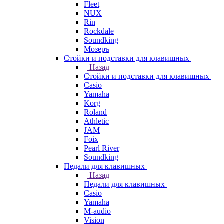
Fleet
NUX
Rin
Rockdale
Soundking
Мозеръ
Стойки и подставки для клавишных
Назад
Стойки и подставки для клавишных
Casio
Yamaha
Korg
Roland
Athletic
JAM
Foix
Pearl River
Soundking
Педали для клавишных
Назад
Педали для клавишных
Casio
Yamaha
M-audio
Vision