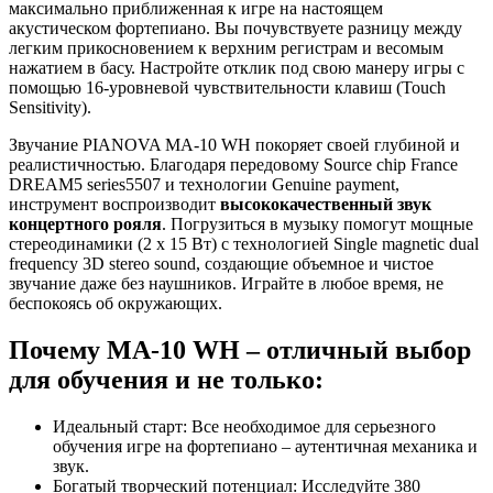
максимально приближенная к игре на настоящем
акустическом фортепиано. Вы почувствуете разницу между
легким прикосновением к верхним регистрам и весомым
нажатием в басу. Настройте отклик под свою манеру игры с
помощью 16-уровневой чувствительности клавиш (Touch
Sensitivity).
Звучание PIANOVA MA-10 WH покоряет своей глубиной и
реалистичностью. Благодаря передовому Source chip France
DREAM5 series5507 и технологии Genuine payment,
инструмент воспроизводит
высококачественный звук
концертного рояля
. Погрузиться в музыку помогут мощные
стереодинамики (2 х 15 Вт) с технологией Single magnetic dual
frequency 3D stereo sound, создающие объемное и чистое
звучание даже без наушников. Играйте в любое время, не
беспокоясь об окружающих.
Почему MA-10 WH – отличный выбор
для обучения и не только:
Идеальный старт: Все необходимое для серьезного
обучения игре на фортепиано – аутентичная механика и
звук.
Богатый творческий потенциал: Исследуйте 380