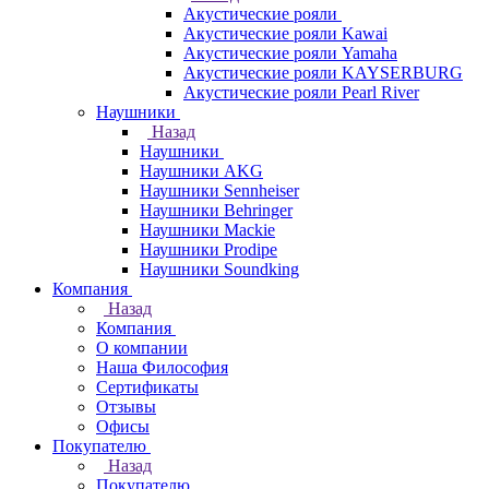
Акустические рояли
Акустические рояли Kawai
Акустические рояли Yamaha
Акустические рояли KAYSERBURG
Акустические рояли Pearl River
Наушники
Назад
Наушники
Наушники AKG
Наушники Sennheiser
Наушники Behringer
Наушники Mackie
Наушники Prodipe
Наушники Soundking
Компания
Назад
Компания
О компании
Наша Философия
Сертификаты
Отзывы
Офисы
Покупателю
Назад
Покупателю