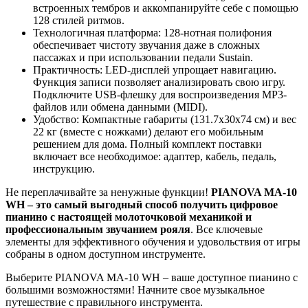
встроенных тембров и аккомпанируйте себе с помощью
128 стилей ритмов.
Технологичная платформа: 128-нотная полифония
обеспечивает чистоту звучания даже в сложных
пассажах и при использовании педали Sustain.
Практичность: LED-дисплей упрощает навигацию.
Функция записи позволяет анализировать свою игру.
Подключите USB-флешку для воспроизведения MP3-
файлов или обмена данными (MIDI).
Удобство: Компактные габариты (131.7x30x74 см) и вес
22 кг (вместе с ножками) делают его мобильным
решением для дома. Полный комплект поставки
включает все необходимое: адаптер, кабель, педаль,
инструкцию.
Не переплачивайте за ненужные функции!
PIANOVA MA-10
WH – это самый выгодный способ получить цифровое
пианино с настоящей молоточковой механикой и
профессиональным звучанием рояля
. Все ключевые
элементы для эффективного обучения и удовольствия от игры
собраны в одном доступном инструменте.
Выберите PIANOVA MA-10 WH – ваше доступное пианино с
большими возможностями! Начните свое музыкальное
путешествие с правильного инструмента.