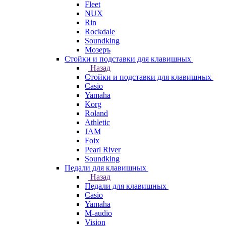
Fleet
NUX
Rin
Rockdale
Soundking
Мозеръ
Стойки и подставки для клавишных
Назад
Стойки и подставки для клавишных
Casio
Yamaha
Korg
Roland
Athletic
JAM
Foix
Pearl River
Soundking
Педали для клавишных
Назад
Педали для клавишных
Casio
Yamaha
M-audio
Vision