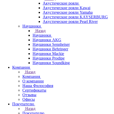
Акустические рояли
Акустические рояли Kawai
Акустические рояли Yamaha
Акустические рояли KAYSERBURG
Акустические рояли Pearl River
Наушники
Назад
Наушники
Наушники AKG
Наушники Sennheiser
Наушники Behringer
Наушники Mackie
Наушники Prodipe
Наушники Soundking
Компания
Назад
Компания
О компании
Наша Философия
Сертификаты
Отзывы
Офисы
Покупателю
Назад
Покупателю