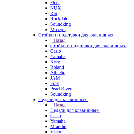
Fleet
NUX
Rin
Rockdale
Soundking
Мозеръ
Стойки и подставки для клавишных
Назад
Стойки и подставки для клавишных
Casio
Yamaha
Korg
Roland
Athletic
JAM
Foix
Pearl River
Soundking
Педали для клавишных
Назад
Педали для клавишных
Casio
Yamaha
M-audio
Vision