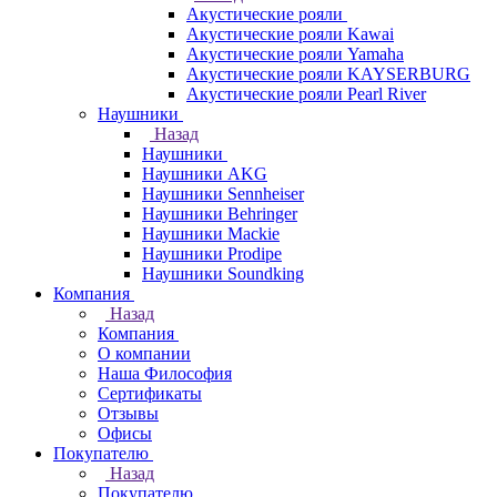
Акустические рояли
Акустические рояли Kawai
Акустические рояли Yamaha
Акустические рояли KAYSERBURG
Акустические рояли Pearl River
Наушники
Назад
Наушники
Наушники AKG
Наушники Sennheiser
Наушники Behringer
Наушники Mackie
Наушники Prodipe
Наушники Soundking
Компания
Назад
Компания
О компании
Наша Философия
Сертификаты
Отзывы
Офисы
Покупателю
Назад
Покупателю