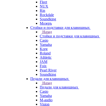
Fleet
NUX
Rin
Rockdale
Soundking
Мозеръ
Стойки и подставки для клавишных
Назад
Стойки и подставки для клавишных
Casio
Yamaha
Korg
Roland
Athletic
JAM
Foix
Pearl River
Soundking
Педали для клавишных
Назад
Педали для клавишных
Casio
Yamaha
M-audio
Vision