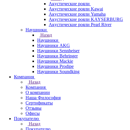
Акустические рояли
Акустические рояли Kawai
Акустические рояли Yamaha
Акустические рояли KAYSERBURG
Акустические рояли Pearl River
Наушники
Назад
Наушники
Наушники AKG
Наушники Sennheiser
Наушники Behringer
Наушники Mackie
Наушники Prodipe
Наушники Soundking
Компания
Назад
Компания
О компании
Наша Философия
Сертификаты
Отзывы
Офисы
Покупателю
Назад
Покупателю