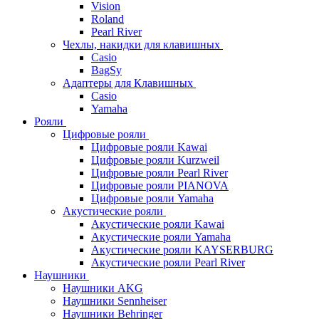
Vision
Roland
Pearl River
Чехлы, накидки для клавишных
Casio
BagSy
Адаптеры для Клавишных
Casio
Yamaha
Рояли
Цифровые рояли
Цифровые рояли Kawai
Цифровые рояли Kurzweil
Цифровые рояли Pearl River
Цифровые рояли PIANOVA
Цифровые рояли Yamaha
Акустические рояли
Акустические рояли Kawai
Акустические рояли Yamaha
Акустические рояли KAYSERBURG
Акустические рояли Pearl River
Наушники
Наушники AKG
Наушники Sennheiser
Наушники Behringer