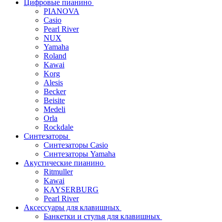
Цифровые пианино
PIANOVA
Casio
Pearl River
NUX
Yamaha
Roland
Kawai
Korg
Alesis
Becker
Beisite
Medeli
Orla
Rockdale
Синтезаторы
Синтезаторы Casio
Синтезаторы Yamaha
Акустические пианино
Ritmuller
Kawai
KAYSERBURG
Pearl River
Аксессуары для клавишных
Банкетки и стулья для клавишных