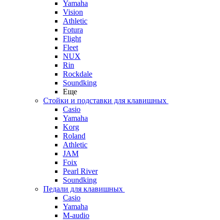
Yamaha
Vision
Athletic
Fotura
Flight
Fleet
NUX
Rin
Rockdale
Soundking
Еще
Стойки и подставки для клавишных
Casio
Yamaha
Korg
Roland
Athletic
JAM
Foix
Pearl River
Soundking
Педали для клавишных
Casio
Yamaha
M-audio