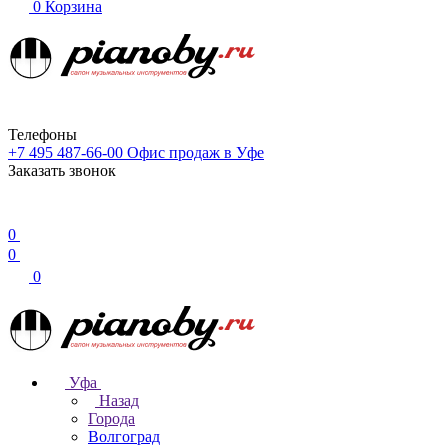
0
Корзина
Телефоны
+7 495 487-66-00
Офис продаж в Уфе
Заказать звонок
0
0
0
Уфа
Назад
Города
Волгоград