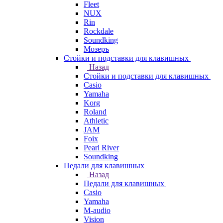
Fleet
NUX
Rin
Rockdale
Soundking
Мозеръ
Стойки и подставки для клавишных
Назад
Стойки и подставки для клавишных
Casio
Yamaha
Korg
Roland
Athletic
JAM
Foix
Pearl River
Soundking
Педали для клавишных
Назад
Педали для клавишных
Casio
Yamaha
M-audio
Vision