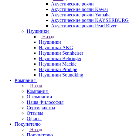
Акустические рояли
Акустические рояли Kawai
Акустические рояли Yamaha
Акустические рояли KAYSERBURG
Акустические рояли Pearl River
Наушники
Назад
Наушники
Наушники AKG
Наушники Sennheiser
Наушники Behringer
Наушники Mackie
Наушники Prodipe
Наушники Soundking
Компания
Назад
Компания
О компании
Наша Философия
Сертификаты
Отзывы
Офисы
Покупателю
Назад
Покупателю