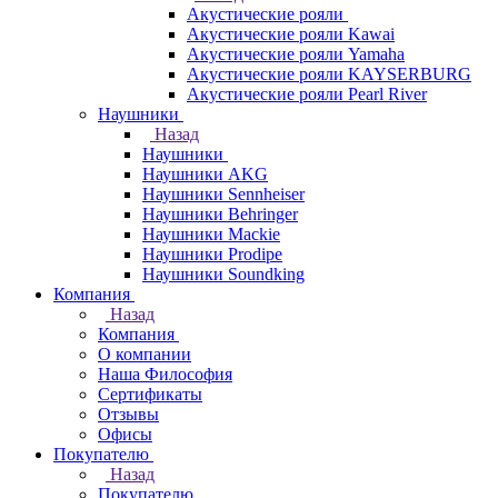
Акустические рояли
Акустические рояли Kawai
Акустические рояли Yamaha
Акустические рояли KAYSERBURG
Акустические рояли Pearl River
Наушники
Назад
Наушники
Наушники AKG
Наушники Sennheiser
Наушники Behringer
Наушники Mackie
Наушники Prodipe
Наушники Soundking
Компания
Назад
Компания
О компании
Наша Философия
Сертификаты
Отзывы
Офисы
Покупателю
Назад
Покупателю