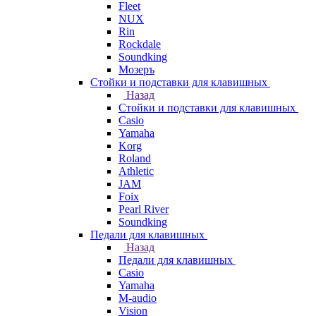
Fleet
NUX
Rin
Rockdale
Soundking
Мозеръ
Стойки и подставки для клавишных
Назад
Стойки и подставки для клавишных
Casio
Yamaha
Korg
Roland
Athletic
JAM
Foix
Pearl River
Soundking
Педали для клавишных
Назад
Педали для клавишных
Casio
Yamaha
M-audio
Vision